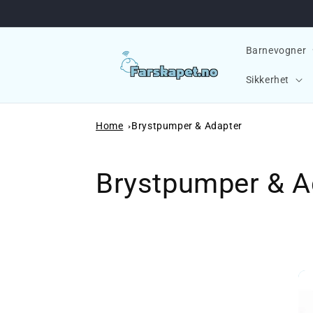
videre til innholdet
Barnevogner
Sikkerhet
Home
Brystpumper & Adapter
Samling:
Brystpumper & A