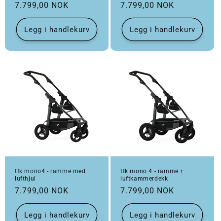
Vanlig pris
Vanlig pris
7.799,00 NOK
7.799,00 NOK
Legg i handlekurv
Legg i handlekurv
tfk mono4 - ramme med
tfk mono 4 - ramme +
lufthjul
luftkammerdekk
Vanlig pris
Vanlig pris
7.799,00 NOK
7.799,00 NOK
Legg i handlekurv
Legg i handlekurv