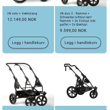
tfk velo + trekkstang
tfk duo 2 - Ramme +
Schwalbe lufthjul-sett
Vanlig pris
12.149,00 NOK
Ramme + 2x Forhjul inkl.
gaffel + 2x Bakhjul
Vanlig pris
9.599,00 NOK
Legg i handlekurv
Legg i handlekurv