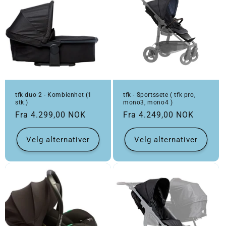
tfk duo 2 - Kombienhet (1
tfk - Sportssete ( tfk pro,
stk.)
mono3, mono4 )
Vanlig pris
Vanlig pris
Fra 4.299,00 NOK
Fra 4.249,00 NOK
Velg alternativer
Velg alternativer