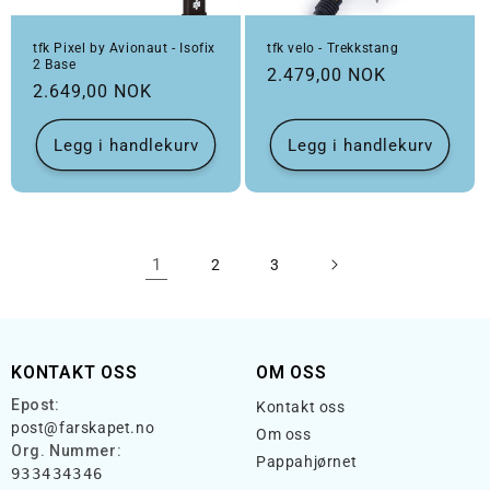
tfk Pixel by Avionaut - Isofix
tfk velo - Trekkstang
2 Base
Vanlig pris
2.479,00 NOK
Vanlig pris
2.649,00 NOK
Legg i handlekurv
Legg i handlekurv
1
2
3
KONTAKT OSS
OM OSS
Epost:
Kontakt oss
post@farskapet.no
Om oss
Org. Nummer:
Pappahjørnet
933434346