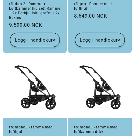
tfk duo 2 - Ramme +
tfk pro - Ramme med
Luftkammer hjulsett Ramme
lufthjul
+ 2x Forhjul inkl. gaffel + 2x
Vanlig pris
8.649,00 NOK
Bakhjul
Vanlig pris
9.599,00 NOK
Legg i handlekurv
Legg i handlekurv
tfk mono3 - ramme med
tfk mono3 - ramme med
lufthjul
luftkammerdekk