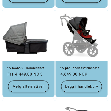
tfk mono 2 - Kombienhet
tfk pro - sportsseteinnsats
Vanlig pris
Vanlig pris
Fra 4.449,00 NOK
4.649,00 NOK
Velg alternativer
Legg i handlekurv