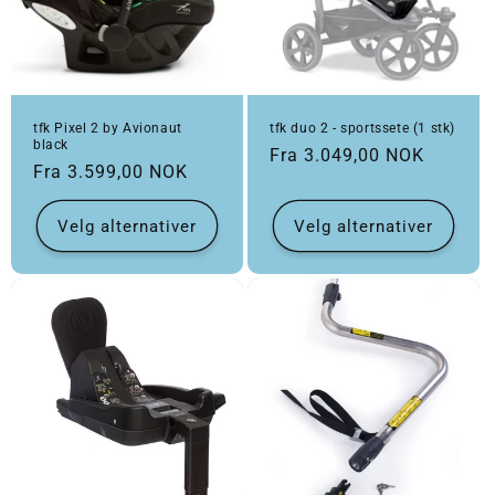
tfk Pixel 2 by Avionaut
tfk duo 2 - sportssete (1 stk)
black
Vanlig pris
Fra 3.049,00 NOK
Vanlig pris
Fra 3.599,00 NOK
Velg alternativer
Velg alternativer