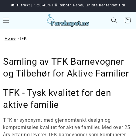
🚚Fri frakt | ✨20-40% På Reborn Rebel, Gniste begrenset tid!
videre til innholdet
Handleku
Home
TFK
Samling av TFK Barnevogner
og Tilbehør for Aktive Familier
TFK - Tysk kvalitet for den
aktive familie
TFK er synonymt med gjennomtenkt design og
kompromissløs kvalitet for aktive familier. Med over 25
års erfaring leverer TFK barnevogner som kombinerer