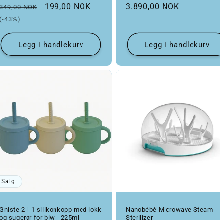
Vanlig pris
Salgspris
Vanlig pris
199,00 NOK
3.890,00 NOK
349,00 NOK
(-43%)
Legg i handlekurv
Legg i handlekurv
Salg
Gniste 2-i-1 silikonkopp med lokk
Nanobébé Microwave Steam
og sugerør for blw - 225ml
Sterilizer