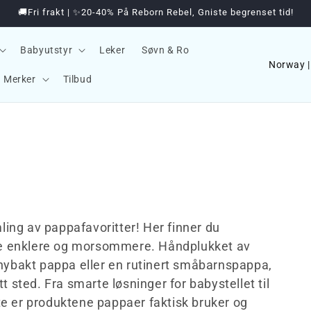
🚚Fri frakt | ✨20-40% På Reborn Rebel, Gniste begrenset tid!
Babyutstyr
Leker
Søvn & Ro
Land/
Merker
Tilbud
ing av pappafavoritter! Her finner du
de enklere og morsommere. Håndplukket av
r nybakt pappa eller en rutinert småbarnspappa,
tt sted. Fra smarte løsninger for babystellet til
te er produktene pappaer faktisk bruker og