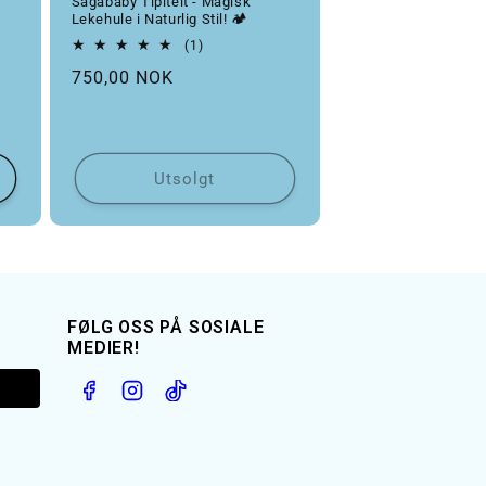
Sagababy Tipitelt - Magisk
Lekehule i Naturlig Stil! 🏕️
1 totale omtaler
(1)
taler
Vanlig pris
750,00 NOK
Utsolgt
FØLG OSS PÅ SOSIALE
MEDIER!