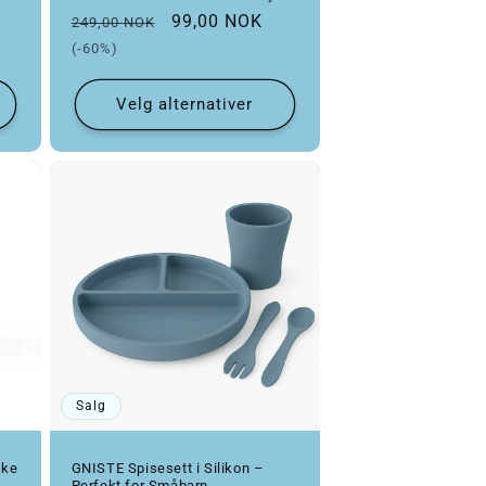
Vanlig pris
Salgspris
99,00 NOK
249,00 NOK
(-60%)
Velg alternativer
Salg
ske
GNISTE Spisesett i Silikon –
Perfekt for Småbarn