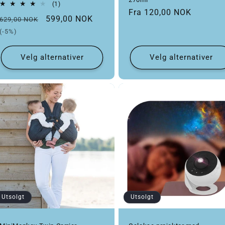
1 totale omtaler
(1)
Vanlig pris
Fra 120,00 NOK
Vanlig pris
Salgspris
599,00 NOK
629,00 NOK
(-5%)
Velg alternativer
Velg alternativer
Utsolgt
Utsolgt