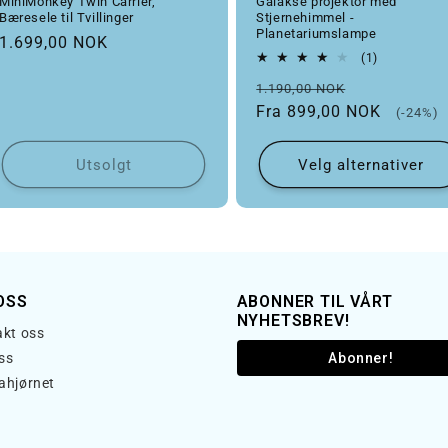
MiniMonkey Twin Carrier,
Galakse projektor med
Bæresele til Tvillinger
Stjernehimmel -
Planetariumslampe
Vanlig pris
1.699,00 NOK
1 totale om
(1)
Vanlig pris
Salgspris
1.190,00 NOK
Fra 899,00 NOK
(-24%)
Utsolgt
Velg alternativer
OSS
ABONNER TIL VÅRT
NYHETSBREV!
kt oss
ss
Abonner!
ahjørnet