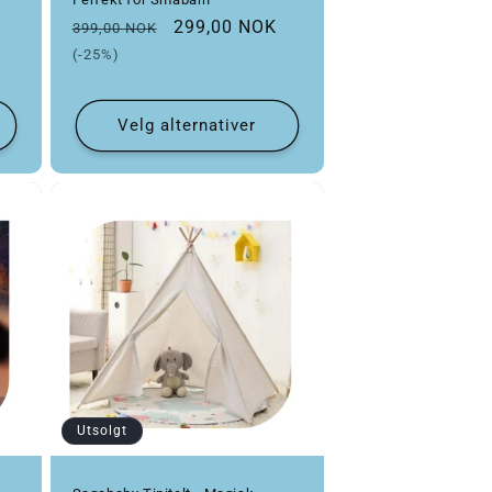
Vanlig pris
Salgspris
299,00 NOK
399,00 NOK
(-25%)
Velg alternativer
Utsolgt