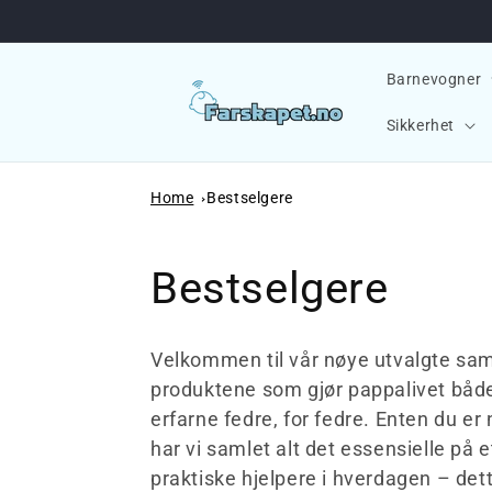
videre til innholdet
Barnevogner
Sikkerhet
Home
Bestselgere
Samling:
Bestselgere
Velkommen til vår nøye utvalgte saml
produktene som gjør pappalivet bå
erfarne fedre, for fedre. Enten du e
har vi samlet alt det essensielle på e
praktiske hjelpere i hverdagen – det