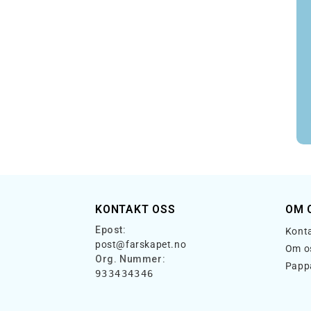
KONTAKT OSS
OM 
Epost:
Konta
post@farskapet.no
Om o
Org. Nummer:
Papp
933434346