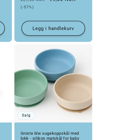
(-57%)
Legg i handlekurv
Salg
Gniste blw sugekoppskål med
lokk - silikon matskål for baby