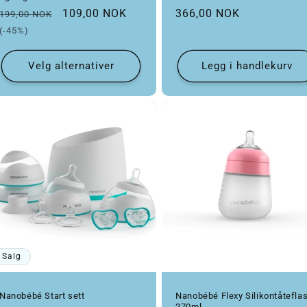
Vanlig pris
Salgspris
Vanlig pris
109,00 NOK
366,00 NOK
199,00 NOK
(-45%)
Velg alternativer
Legg i handlekurv
Salg
Nanobébé Start sett
Nanobébé Flexy Silikontåtefla
270ml