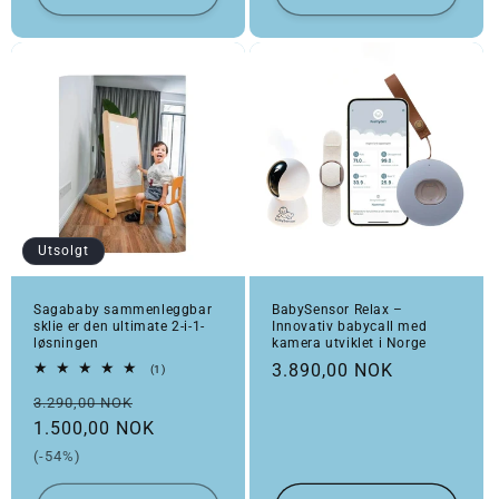
Utsolgt
Sagababy sammenleggbar
BabySensor Relax –
sklie er den ultimate 2-i-1-
Innovativ babycall med
løsningen
kamera utviklet i Norge
Vanlig pris
3.890,00 NOK
1 totale omtaler
(1)
Vanlig pris
Salgspris
3.290,00 NOK
1.500,00 NOK
(-54%)