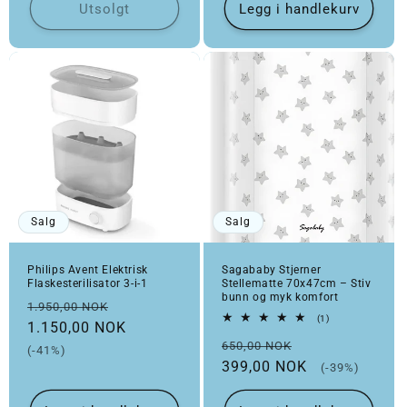
Utsolgt
Legg i handlekurv
Salg
Salg
Philips Avent Elektrisk
Sagababy Stjerner
Flaskesterilisator 3-i-1
Stellematte 70x47cm – Stiv
bunn og myk komfort
Vanlig pris
Salgspris
1.950,00 NOK
1 totale omtaler
(1)
1.150,00 NOK
Vanlig pris
Salgspris
650,00 NOK
(-41%)
399,00 NOK
(-39%)