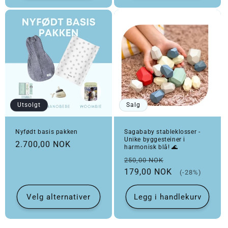
Utsolgt
Salg
Nyfødt basis pakken
Sagababy stableklosser -
Unike byggesteiner i
Vanlig pris
2.700,00 NOK
harmonisk blå! 🌊
Vanlig pris
Salgspris
250,00 NOK
179,00 NOK
(-28%)
Velg alternativer
Legg i handlekurv