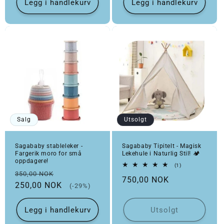
Legg i handlekurv
Legg i handlekurv
Salg
Utsolgt
Sagababy stableleker -
Sagababy Tipitelt - Magisk
Fargerik moro for små
Lekehule i Naturlig Stil! 🏕️
oppdagere!
1 totale omtaler
(1)
Vanlig pris
Salgspris
350,00 NOK
Vanlig pris
750,00 NOK
250,00 NOK
(-29%)
Legg i handlekurv
Utsolgt