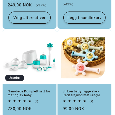
(-42%)
249,00 NOK
(-17%)
Velg alternativer
Legg i handlekurv
Utsolgt
Nanobébé Komplett sett for
Silikon baby tyggeleke -
mating av baby
Pariserhjulformet rangle
1 totale omtaler
3 totale omtaler
(1)
(3)
Vanlig pris
Vanlig pris
730,00 NOK
99,00 NOK