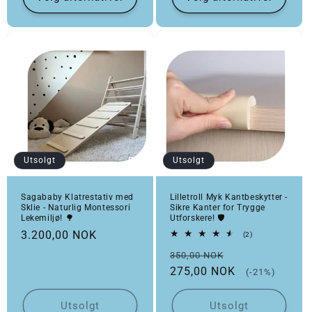
Utsolgt
Utsolgt
Sagababy Klatrestativ med
Lilletroll Myk Kantbeskytter -
Sklie - Naturlig Montessori
Sikre Kanter for Trygge
Lekemiljø! 🌳
Utforskere! 🛡️
Vanlig pris
3.200,00 NOK
2 totale omtaler
(2)
Vanlig pris
Salgspris
350,00 NOK
275,00 NOK
(-21%)
Utsolgt
Utsolgt