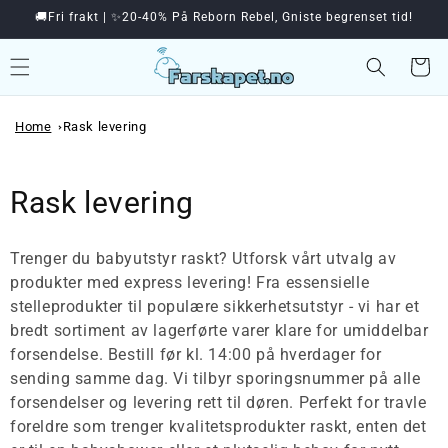
🚚Fri frakt | ✨20-40% På Reborn Rebel, Gniste begrenset tid!
videre til innholdet
Handleku
Home
Rask levering
Samling:
Rask levering
Trenger du babyutstyr raskt? Utforsk vårt utvalg av
produkter med express levering! Fra essensielle
stelleprodukter til populære sikkerhetsutstyr - vi har et
bredt sortiment av lagerførte varer klare for umiddelbar
forsendelse. Bestill før kl. 14:00 på hverdager for
sending samme dag. Vi tilbyr sporingsnummer på alle
forsendelser og levering rett til døren. Perfekt for travle
foreldre som trenger kvalitetsprodukter raskt, enten det