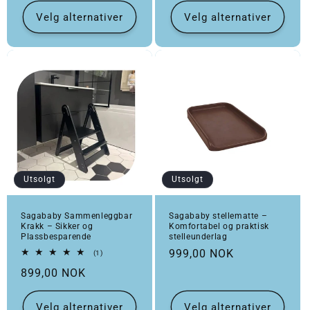
Velg alternativer
Velg alternativer
Utsolgt
Utsolgt
Sagababy Sammenleggbar
Sagababy stellematte –
Krakk – Sikker og
Komfortabel og praktisk
Plassbesparende
stelleunderlag
Vanlig pris
999,00 NOK
1 totale omtaler
(1)
Vanlig pris
899,00 NOK
Velg alternativer
Velg alternativer