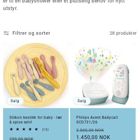
er til en babyshower eller et plutselig behov for nytt
utstyr.
Filtrer og sorter
28 produkter
Salg
Salg
Silikon bestikk for baby - lær
Philips Avent Babycall
å spise selv!
SCD731/26
Vanlig pris
Salgspris
15 totale omtaler
(15)
2.500,00 NOK
1.450,00 NOK
Vanlig pris
Salgspris
299,00 NOK