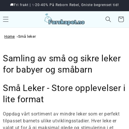
🚚Fri frakt | ✨20-40% På Reborn Rebel, Gniste begrenset tid!
videre til innholdet
Handleku
Home
Små leker
Samling av små og sikre leker
for babyer og småbarn
Små Leker - Store opplevelser i
lite format
Oppdag vårt sortiment av mindre leker som er perfekt
tilpasset barnets ulike utviklingsstadier. Hver leke er
valgt ut for å gi maksimal glede og stimulering i et