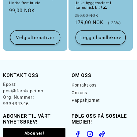
Lindre frembrudd
Unike byggesteiner i
harmonisk blå! 🌊
Vanlig pris
99,00 NOK
Vanlig pris
Salgspris
250,00 NOK
179,00 NOK
(-28%)
Velg alternativer
Legg i handlekurv
KONTAKT OSS
OM OSS
Epost:
Kontakt oss
post@farskapet.no
Om oss
Org. Nummer:
Pappahjørnet
933434346
ABONNER TIL VÅRT
FØLG OSS PÅ SOSIALE
NYHETSBREV!
MEDIER!
Abonner!