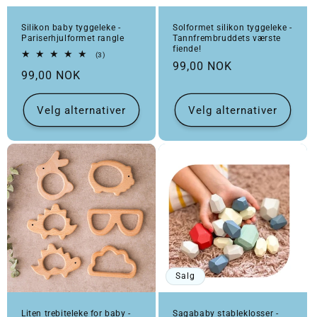
Silikon baby tyggeleke -
Solformet silikon tyggeleke -
Pariserhjulformet rangle
Tannfrembruddets værste
fiende!
3 totale omtaler
(3)
Vanlig pris
99,00 NOK
Vanlig pris
99,00 NOK
Velg alternativer
Velg alternativer
Salg
Liten trebiteleke for baby -
Sagababy stableklosser -